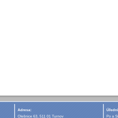
Adresa:
Úřední
Olešnice 63, 511 01 Turnov
Po a S